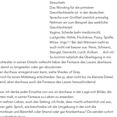
Straucheln.
Das Wording für die primären 
Geschlechtsteile ist  in der deutschen 
Sprache zum Großteil ziemlich armselig.  
Nehmen wir zum Beispiel das weibliche 
Geschlechtsteil:
Vagina, Scheide (sehr medizinisch), 
Lustgrotte, Höhle, Fischdose, Pussy, Spalte, 
Möse. Urgs!!! Bei den Männern sieht es 
auch nicht viel besser aus: Penis, Schwanz, 
Stengel, Gemächt, Lurch, Kolben … Ach nö!
So kommt natürlich die Überlegung in mir 
htsakts in seinen Details vielleicht lieber der Fantasie des Lesers überlasse. 
r damit zu langweilen oder gar abzutörnen.
er durchaus anregend sein kann, siehe Shades of Grey.
gend, aber durchaus auch die Fantasie des Lesers herausfordernd. 
ie. Ich denke jeder Einzelne von uns ist durchaus in der Lage sich Bilder, die 
ten malt, in seiner Fantasie zu Leben zu erwecken. 
 wahren Leben, auch das Setting. ich finde, dass macht unheimlich viel aus, 
er geht. Sprich, wie beschreibe ich die Umgebung in der sich die 
minfeuer und Bärenfell oder Strand oder gar Krankenhaus? Da werden sofort 
zu schreiben muss.