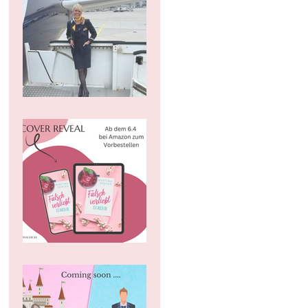
Tipps gegen Flugangst
Cover Reveal