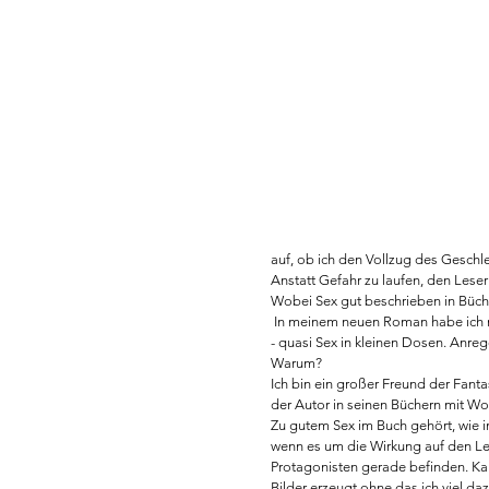
auf, ob ich den Vollzug des Geschlec
Anstatt Gefahr zu laufen, den Lese
Wobei Sex gut beschrieben in Büch
 In meinem neuen Roman habe ich mich für einen Mittelweg entschieden. Sex ja, aber nicht bis ins kleinste Detail. 
- quasi Sex in kleinen Dosen. Anre
Warum? 
Ich bin ein großer Freund der Fantas
der Autor in seinen Büchern mit Wor
Zu gutem Sex im Buch gehört, wie im
wenn es um die Wirkung auf den Les
Protagonisten gerade befinden. Ka
Bilder erzeugt ohne das ich viel da