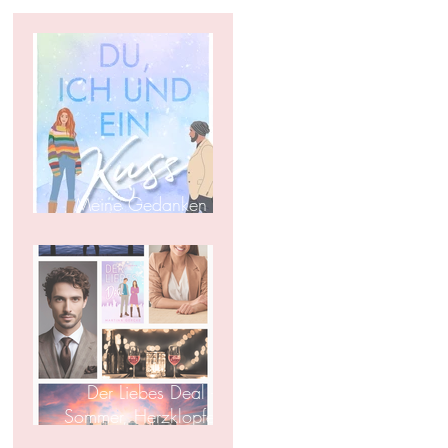
Meine Gedanken zu
Riverbend
Der Liebes Deal –
Sommer, Herzklopfen &
New York-Flair.