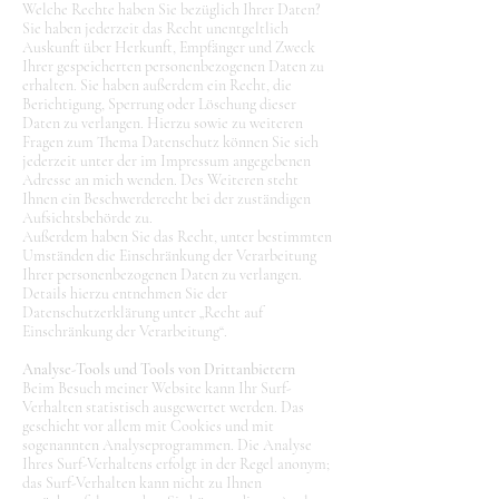
Welche Rechte haben Sie bezüglich Ihrer Daten?
Sie haben jederzeit das Recht unentgeltlich
Auskunft über Herkunft, Empfänger und Zweck
Ihrer gespeicherten personenbezogenen Daten zu
erhalten. Sie haben außerdem ein Recht, die
Berichtigung, Sperrung oder Löschung dieser
Daten zu verlangen. Hierzu sowie zu weiteren
Fragen zum Thema Datenschutz können Sie sich
jederzeit unter der im Impressum angegebenen
Adresse an mich wenden. Des Weiteren steht
Ihnen ein Beschwerderecht bei der zuständigen
Aufsichtsbehörde zu.
Außerdem haben Sie das Recht, unter bestimmten
Umständen die Einschränkung der Verarbeitung
Ihrer personenbezogenen Daten zu verlangen.
Details hierzu entnehmen Sie der
Datenschutzerklärung unter „Recht auf
Einschränkung der Verarbeitung“.
Analyse-Tools und Tools von Drittanbietern
Beim Besuch meiner Website kann Ihr Surf-
Verhalten statistisch ausgewertet werden. Das
geschieht vor allem mit Cookies und mit
sogenannten Analyseprogrammen. Die Analyse
Ihres Surf-Verhaltens erfolgt in der Regel anonym;
das Surf-Verhalten kann nicht zu Ihnen