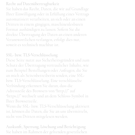
Recht auf Datenübertragbarkeit
Sie haben das Recht, Daten, die wir auf Grundlage
Ihrer Einwilligung oder in Erfüllung eines Vertrags
automatisiert verarbeiten, an sich oder an einen
Dritten in einem gängigen, maschinenlesbaren
Format aushändigen zu lassen. Sofern Sie die
direkte Übertragung der Daten an einen anderen
Verantwortlichen verlangen, erfolgt dies nur,
soweit es technisch machbar ist.
SSL- bzw. TLS-Verschlüsselung
Diese Seite nutzt aus Sicherheitsgründen und zum
Schutz der Übertragung vertraulicher Inhalte, wie
zum Beispiel Bestellungen oder Anfragen, die Sie
an mich als Seitenbetreiberin senden, eine SSL-
bzw. TLS-Verschlüsselung. Eine verschlüsselte
Verbindung erkennen Sie daran, dass die
Adresszeile des Browsers von “http://” auf
“https://” wechselt und an dem Schloss-Symbol in
Ihrer Browserzeile.
Wenn die SSL- bzw. TLS-Verschlüsselung aktiviert
ist, können die Daten, die Sie an uns übermitteln,
nicht von Dritten mitgelesen werden.
Auskunft, Sperrung, Löschung und Berichtigung
Sie haben im Rahmen der geltenden gesetzlichen