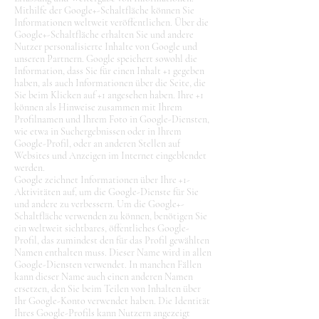
Mithilfe der Google+-Schaltfläche können Sie
Informationen weltweit veröffentlichen. Über die
Google+-Schaltfläche erhalten Sie und andere
Nutzer personalisierte Inhalte von Google und
unseren Partnern. Google speichert sowohl die
Information, dass Sie für einen Inhalt +1 gegeben
haben, als auch Informationen über die Seite, die
Sie beim Klicken auf +1 angesehen haben. Ihre +1
können als Hinweise zusammen mit Ihrem
Profilnamen und Ihrem Foto in Google-Diensten,
wie etwa in Suchergebnissen oder in Ihrem
Google-Profil, oder an anderen Stellen auf
Websites und Anzeigen im Internet eingeblendet
werden.
Google zeichnet Informationen über Ihre +1-
Aktivitäten auf, um die Google-Dienste für Sie
und andere zu verbessern. Um die Google+-
Schaltfläche verwenden zu können, benötigen Sie
ein weltweit sichtbares, öffentliches Google-
Profil, das zumindest den für das Profil gewählten
Namen enthalten muss. Dieser Name wird in allen
Google-Diensten verwendet. In manchen Fällen
kann dieser Name auch einen anderen Namen
ersetzen, den Sie beim Teilen von Inhalten über
Ihr Google-Konto verwendet haben. Die Identität
Ihres Google-Profils kann Nutzern angezeigt