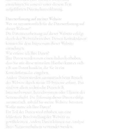
entnehmen Sie unserer unter diesem Text
aufgeführten Datenschutzerklärung.
Datenerfassung auf meiner Website
Wer ist verantwortlich für die Datenerfassung auf
dieser Website?
Die Datenverarbeitung auf dieser Website erfolgt
durch den Websitebetreiber. Dessen Kontaktdaten
können Sie dem Impressum dieser Website
entnehmen.
Wie erfasse ich Ihre Daten?
Ihre Daten werden zum einen dadurch erhoben,
dass Sie mir diese mitteilen. Hierbei kann es sich
z.B. um Daten handeln, die Sie in ein
Kontaktformular eingeben.
Andere Daten werden automatisch beim Besuch
der Website durch meine IT-Systeme erfasst. Das
sind vor allem technische Daten (z.B.
Internetbrowser, Betriebssystem oder Uhrzeit des
Seitenaufrufs). Die Erfassung dieser Daten erfolgt
automatisch, sobald Sie meine Website betreten.
Wofür nutze ich Ihre Daten?
Ein Teil der Daten wird erhoben, um eine
fehlerfreie Bereitstellung der Website zu
gewährleisten. Andere Daten können zur Analyse
Ihres Nutzerverhaltens verwendet werden.