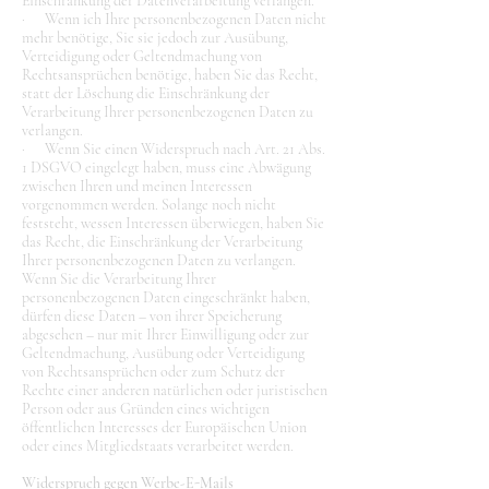
Einschränkung der Datenverarbeitung verlangen.
· Wenn ich Ihre personenbezogenen Daten nicht
mehr benötige, Sie sie jedoch zur Ausübung,
Verteidigung oder Geltendmachung von
Rechtsansprüchen benötige, haben Sie das Recht,
statt der Löschung die Einschränkung der
Verarbeitung Ihrer personenbezogenen Daten zu
verlangen.
· Wenn Sie einen Widerspruch nach Art. 21 Abs.
1 DSGVO eingelegt haben, muss eine Abwägung
zwischen Ihren und meinen Interessen
vorgenommen werden. Solange noch nicht
feststeht, wessen Interessen überwiegen, haben Sie
das Recht, die Einschränkung der Verarbeitung
Ihrer personenbezogenen Daten zu verlangen.
Wenn Sie die Verarbeitung Ihrer
personenbezogenen Daten eingeschränkt haben,
dürfen diese Daten – von ihrer Speicherung
abgesehen – nur mit Ihrer Einwilligung oder zur
Geltendmachung, Ausübung oder Verteidigung
von Rechtsansprüchen oder zum Schutz der
Rechte einer anderen natürlichen oder juristischen
Person oder aus Gründen eines wichtigen
öffentlichen Interesses der Europäischen Union
oder eines Mitgliedstaats verarbeitet werden.
Widerspruch gegen Werbe-E-Mails