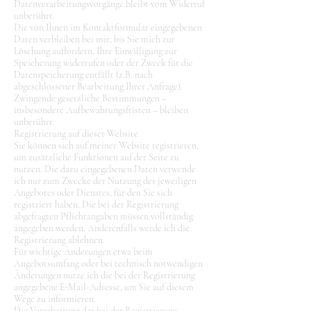
Datenverarbeitungsvorgänge bleibt vom Widerruf
unberührt.
Die von Ihnen im Kontaktformular eingegebenen
Daten verbleiben bei mir, bis Sie mich zur
Löschung auffordern, Ihre Einwilligung zur
Speicherung widerrufen oder der Zweck für die
Datenspeicherung entfällt (z.B. nach
abgeschlossener Bearbeitung Ihrer Anfrage).
Zwingende gesetzliche Bestimmungen –
insbesondere Aufbewahrungsfristen – bleiben
unberührt.
Registrierung auf dieser Website
Sie können sich auf meiner Website registrieren,
um zusätzliche Funktionen auf der Seite zu
nutzen. Die dazu eingegebenen Daten verwende
ich nur zum Zwecke der Nutzung des jeweiligen
Angebotes oder Dienstes, für den Sie sich
registriert haben. Die bei der Registrierung
abgefragten Pflichtangaben müssen vollständig
angegeben werden. Anderenfalls werde ich die
Registrierung ablehnen.
Für wichtige Änderungen etwa beim
Angebotsumfang oder bei technisch notwendigen
Änderungen nutze ich die bei der Registrierung
angegebene E-Mail-Adresse, um Sie auf diesem
Wege zu informieren.
Die Verarbeitung der bei der Registrierung