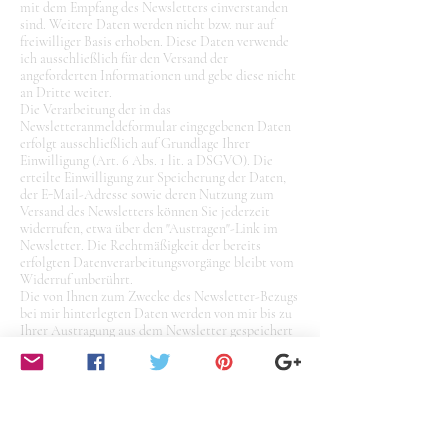
mit dem Empfang des Newsletters einverstanden
sind. Weitere Daten werden nicht bzw. nur auf
freiwilliger Basis erhoben. Diese Daten verwende
ich ausschließlich für den Versand der
angeforderten Informationen und gebe diese nicht
an Dritte weiter.
Die Verarbeitung der in das
Newsletteranmeldeformular eingegebenen Daten
erfolgt ausschließlich auf Grundlage Ihrer
Einwilligung (Art. 6 Abs. 1 lit. a DSGVO). Die
erteilte Einwilligung zur Speicherung der Daten,
der E-Mail-Adresse sowie deren Nutzung zum
Versand des Newsletters können Sie jederzeit
widerrufen, etwa über den "Austragen"-Link im
Newsletter. Die Rechtmäßigkeit der bereits
erfolgten Datenverarbeitungsvorgänge bleibt vom
Widerruf unberührt.
Die von Ihnen zum Zwecke des Newsletter-Bezugs
bei mir hinterlegten Daten werden von mir bis zu
Ihrer Austragung aus dem Newsletter gespeichert
und nach der Abbestellung des Newsletters
gelöscht. Daten, die zu anderen Zwecken bei uns
gespeichert wurden bleiben hiervon unberührt.
6. Plugins und Tools
YouTube mit erweitertem Datenschutz