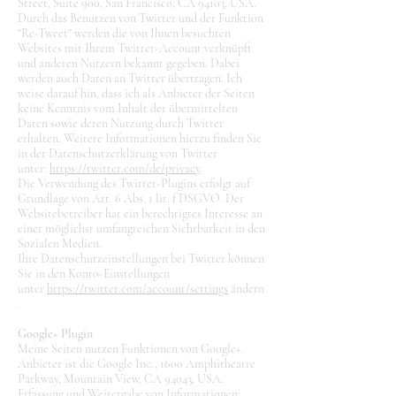
Street, Suite 900, San Francisco, CA 94103, USA.
Durch das Benutzen von Twitter und der Funktion
"Re-Tweet" werden die von Ihnen besuchten
Websites mit Ihrem Twitter-Account verknüpft
und anderen Nutzern bekannt gegeben. Dabei
werden auch Daten an Twitter übertragen. Ich
weise darauf hin, dass ich als Anbieter der Seiten
keine Kenntnis vom Inhalt der übermittelten
Daten sowie deren Nutzung durch Twitter
erhalten. Weitere Informationen hierzu finden Sie
in der Datenschutzerklärung von Twitter
unter:
https://twitter.com/de/privacy
.
Die Verwendung des Twitter-Plugins erfolgt auf
Grundlage von Art. 6 Abs. 1 lit. f DSGVO. Der
Websitebetreiber hat ein berechtigtes Interesse an
einer möglichst umfangreichen Sichtbarkeit in den
Sozialen Medien.
Ihre Datenschutzeinstellungen bei Twitter können
Sie in den Konto-Einstellungen
unter
https://twitter.com/account/settings
ändern
.
Google+ Plugin
Meine Seiten nutzen Funktionen von Google+.
Anbieter ist die Google Inc., 1600 Amphitheatre
Parkway, Mountain View, CA 94043, USA.
Erfassung und Weitergabe von Informationen: