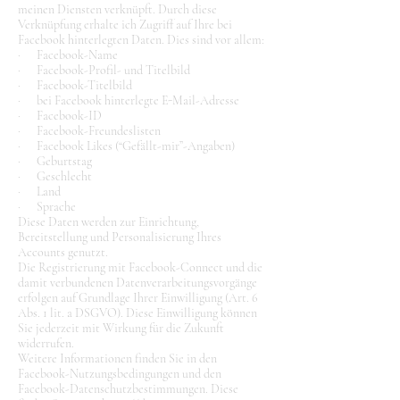
meinen Diensten verknüpft. Durch diese
Verknüpfung erhalte ich Zugriff auf Ihre bei
Facebook hinterlegten Daten. Dies sind vor allem:
· Facebook-Name
· Facebook-Profil- und Titelbild
· Facebook-Titelbild
· bei Facebook hinterlegte E-Mail-Adresse
· Facebook-ID
· Facebook-Freundeslisten
· Facebook Likes (“Gefällt-mir”-Angaben)
· Geburtstag
· Geschlecht
· Land
· Sprache
Diese Daten werden zur Einrichtung,
Bereitstellung und Personalisierung Ihres
Accounts genutzt.
Die Registrierung mit Facebook-Connect und die
damit verbundenen Datenverarbeitungsvorgänge
erfolgen auf Grundlage Ihrer Einwilligung (Art. 6
Abs. 1 lit. a DSGVO). Diese Einwilligung können
Sie jederzeit mit Wirkung für die Zukunft
widerrufen.
Weitere Informationen finden Sie in den
Facebook-Nutzungsbedingungen und den
Facebook-Datenschutzbestimmungen. Diese