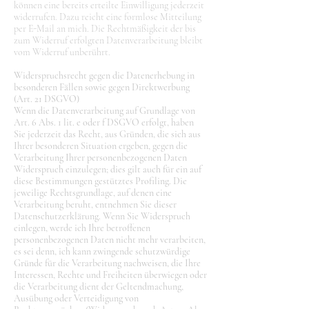
können eine bereits erteilte Einwilligung jederzeit
widerrufen. Dazu reicht eine formlose Mitteilung
per E-Mail an mich. Die Rechtmäßigkeit der bis
zum Widerruf erfolgten Datenverarbeitung bleibt
vom Widerruf unberührt.
Widerspruchsrecht gegen die Datenerhebung in
besonderen Fällen sowie gegen Direktwerbung
(Art. 21 DSGVO)
Wenn die Datenverarbeitung auf Grundlage von
Art. 6 Abs. 1 lit. e oder f DSGVO erfolgt, haben
Sie jederzeit das Recht, aus Gründen, die sich aus
Ihrer besonderen Situation ergeben, gegen die
Verarbeitung Ihrer personenbezogenen Daten
Widerspruch einzulegen; dies gilt auch für ein auf
diese Bestimmungen gestütztes Profiling. Die
jeweilige Rechtsgrundlage, auf denen eine
Verarbeitung beruht, entnehmen Sie dieser
Datenschutzerklärung. Wenn Sie Widerspruch
einlegen, werde ich Ihre betroffenen
personenbezogenen Daten nicht mehr verarbeiten,
es sei denn, ich kann zwingende schutzwürdige
Gründe für die Verarbeitung nachweisen, die Ihre
Interessen, Rechte und Freiheiten überwiegen oder
die Verarbeitung dient der Geltendmachung,
Ausübung oder Verteidigung von