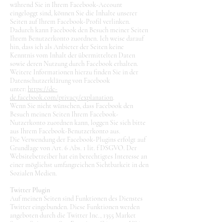
während Sie in Ihrem Facebook-Account
eingeloggt sind, können Sie die Inhalte unserer
Seiten auf Ihrem Facebook-Profil verlinken.
Dadurch kann Facebook den Besuch meiner Seiten
Ihrem Benutzerkonto zuordnen. Ich weise darauf
hin, dass ich als Anbieter der Seiten keine
Kenntnis vom Inhalt der übermittelten Daten
sowie deren Nutzung durch Facebook erhalten.
Weitere Informationen hierzu finden Sie in der
Datenschutzerklärung von Facebook
unter:
https://de-
de.facebook.com/privacy/explanation
.
Wenn Sie nicht wünschen, dass Facebook den
Besuch meinen Seiten Ihrem Facebook-
Nutzerkonto zuordnen kann, loggen Sie sich bitte
aus Ihrem Facebook-Benutzerkonto aus.
Die Verwendung der Facebook-Plugins erfolgt auf
Grundlage von Art. 6 Abs. 1 lit. f DSGVO. Der
Websitebetreiber hat ein berechtigtes Interesse an
einer möglichst umfangreichen Sichtbarkeit in den
Sozialen Medien.
Twitter Plugin
Auf meinen Seiten sind Funktionen des Dienstes
Twitter eingebunden. Diese Funktionen werden
angeboten durch die Twitter Inc., 1355 Market