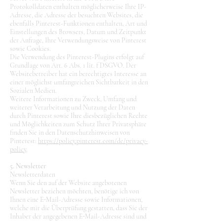
Protokolldaten enthalten möglicherweise Ihre IP-
Adresse, die Adresse der besuchten Websites, die
ebenfalls Pinterest-Funktionen enthalten, Art und
Einstellungen des Browsers, Datum und Zeitpunkt
der Anfrage, Ihre Verwendungsweise von Pinterest
sowie Cookies.
Die Verwendung des Pinterest-Plugins erfolgt auf
Grundlage von Art. 6 Abs. 1 lit. f DSGVO. Der
Websitebetreiber hat ein berechtigtes Interesse an
einer möglichst umfangreichen Sichtbarkeit in den
Sozialen Medien.
Weitere Informationen zu Zweck, Umfang und
weiterer Verarbeitung und Nutzung der Daten
durch Pinterest sowie Ihre diesbezüglichen Rechte
und Möglichkeiten zum Schutz Ihrer Privatsphäre
finden Sie in den Datenschutzhinweisen von
Pinterest:
https://policy.pinterest.com/de/privacy-
policy
.
5. Newsletter
Newsletterdaten
Wenn Sie den auf der Website angebotenen
Newsletter beziehen möchten, benötige ich von
Ihnen eine E-Mail-Adresse sowie Informationen,
welche mir die Überprüfung gestatten, dass Sie der
Inhaber der angegebenen E-Mail-Adresse sind und