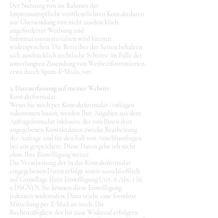
Der Nutzung von im Rahmen der
Impressumspflicht veröffentlichten Kontaktdaten
zur Übersendung von nicht ausdrücklich
angeforderter Werbung und
Informationsmaterialien wird hiermit
widersprochen. Die Betreiber der Seiten behalten
sich ausdrücklich rechtliche Schritte im Falle der
unverlangten Zusendung von Werbeinformationen,
etwa durch Spam-E-Mails, vor.
3. Datenerfassung auf meiner Website
Kontaktformular
Wenn Sie mich per Kontaktformular Anfragen
zukommen lassen, werden Ihre Angaben aus dem
Anfrageformular inklusive der von Ihnen dort
angegebenen Kontaktdaten zwecks Bearbeitung
der Anfrage und für den Fall von Anschlussfragen
bei uns gespeichert. Diese Daten gebe ich nicht
ohne Ihre Einwilligung weiter.
Die Verarbeitung der in das Kontaktformular
eingegebenen Daten erfolgt somit ausschließlich
auf Grundlage Ihrer Einwilligung (Art. 6 Abs. 1 lit.
a DSGVO). Sie können diese Einwilligung
jederzeit widerrufen. Dazu reicht eine formlose
Mitteilung per E-Mail an mich. Die
Rechtmäßigkeit der bis zum Widerruf erfolgten