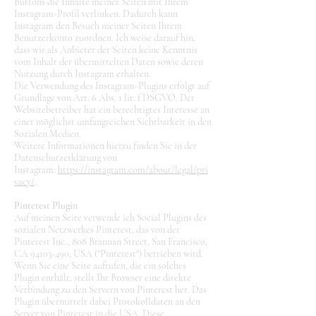
Buttons die Inhalte meiner Seiten mit Ihrem
Instagram-Profil verlinken. Dadurch kann
Instagram den Besuch meiner Seiten Ihrem
Benutzerkonto zuordnen. Ich weise darauf hin,
dass wir als Anbieter der Seiten keine Kenntnis
vom Inhalt der übermittelten Daten sowie deren
Nutzung durch Instagram erhalten.
Die Verwendung des Instagram-Plugins erfolgt auf
Grundlage von Art. 6 Abs. 1 lit. f DSGVO. Der
Websitebetreiber hat ein berechtigtes Interesse an
einer möglichst umfangreichen Sichtbarkeit in den
Sozialen Medien.
Weitere Informationen hierzu finden Sie in der
Datenschutzerklärung von
Instagram:
https://instagram.com/about/legal/pri
vacy/
.
Pinterest Plugin
Auf meinen Seite verwende ich Social Plugins des
sozialen Netzwerkes Pinterest, das von der
Pinterest Inc., 808 Brannan Street, San Francisco,
CA
94103-490
, USA ("Pinterest") betrieben wird.
Wenn Sie eine Seite aufrufen, die ein solches
Plugin enthält, stellt Ihr Browser eine direkte
Verbindung zu den Servern von Pinterest her. Das
Plugin übermittelt dabei Protokolldaten an den
Server von Pinterest in die USA. Diese