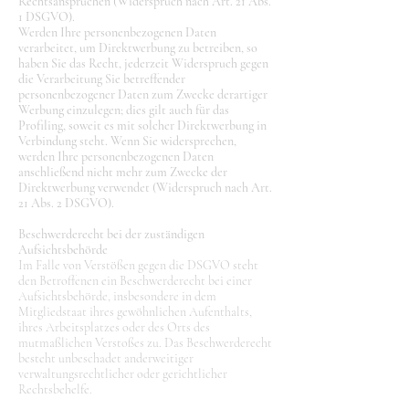
Rechtsansprüchen (Widerspruch nach Art. 21 Abs.
1 DSGVO).
Werden Ihre personenbezogenen Daten
verarbeitet, um Direktwerbung zu betreiben, so
haben Sie das Recht, jederzeit Widerspruch gegen
die Verarbeitung Sie betreffender
personenbezogener Daten zum Zwecke derartiger
Werbung einzulegen; dies gilt auch für das
Profiling, soweit es mit solcher Direktwerbung in
Verbindung steht. Wenn Sie widersprechen,
werden Ihre personenbezogenen Daten
anschließend nicht mehr zum Zwecke der
Direktwerbung verwendet (Widerspruch nach Art.
21 Abs. 2 DSGVO).
Beschwerderecht bei der zuständigen
Aufsichtsbehörde
Im Falle von Verstößen gegen die DSGVO steht
den Betroffenen ein Beschwerderecht bei einer
Aufsichtsbehörde, insbesondere in dem
Mitgliedstaat ihres gewöhnlichen Aufenthalts,
ihres Arbeitsplatzes oder des Orts des
mutmaßlichen Verstoßes zu. Das Beschwerderecht
besteht unbeschadet anderweitiger
verwaltungsrechtlicher oder gerichtlicher
Rechtsbehelfe.