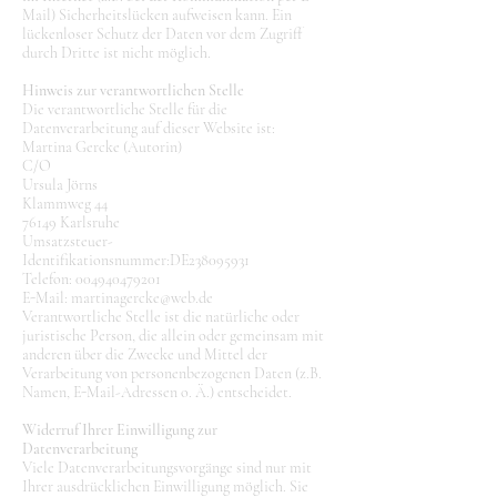
Mail) Sicherheitslücken aufweisen kann. Ein
lückenloser Schutz der Daten vor dem Zugriff
durch Dritte ist nicht möglich.
Hinweis zur verantwortlichen Stelle
Die verantwortliche Stelle für die
Datenverarbeitung auf dieser Website ist:
Martina Gercke (Autorin)
C/O
Ursula Jörns
Klammweg 44
76149 Karlsruhe
Umsatzsteuer-
Identifikationsnummer:DE238095931
Telefon:
004940479201
E-Mail: martinagercke@web.de
Verantwortliche Stelle ist die natürliche oder
juristische Person, die allein oder gemeinsam mit
anderen über die Zwecke und Mittel der
Verarbeitung von personenbezogenen Daten (z.B.
Namen, E-Mail-Adressen o. Ä.) entscheidet.
Widerruf Ihrer Einwilligung zur
Datenverarbeitung
Viele Datenverarbeitungsvorgänge sind nur mit
Ihrer ausdrücklichen Einwilligung möglich. Sie