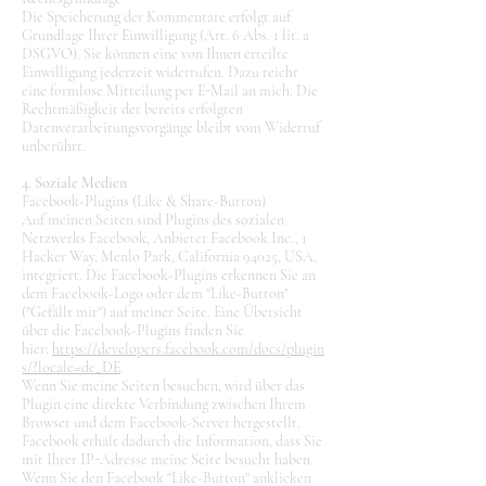
Die Speicherung der Kommentare erfolgt auf
Grundlage Ihrer Einwilligung (Art. 6 Abs. 1 lit. a
DSGVO). Sie können eine von Ihnen erteilte
Einwilligung jederzeit widerrufen. Dazu reicht
eine formlose Mitteilung per E-Mail an mich. Die
Rechtmäßigkeit der bereits erfolgten
Datenverarbeitungsvorgänge bleibt vom Widerruf
unberührt.
4. Soziale Medien
Facebook-Plugins (Like & Share-Button)
Auf meinen Seiten sind Plugins des sozialen
Netzwerks Facebook, Anbieter Facebook Inc., 1
Hacker Way, Menlo Park, California 94025, USA,
integriert. Die Facebook-Plugins erkennen Sie an
dem Facebook-Logo oder dem "Like-Button"
("Gefällt mir") auf meiner Seite. Eine Übersicht
über die Facebook-Plugins finden Sie
hier:
https://developers.facebook.com/docs/plugin
s/?locale=de_DE
.
Wenn Sie meine Seiten besuchen, wird über das
Plugin eine direkte Verbindung zwischen Ihrem
Browser und dem Facebook-Server hergestellt.
Facebook erhält dadurch die Information, dass Sie
mit Ihrer IP-Adresse meine Seite besucht haben.
Wenn Sie den Facebook "Like-Button" anklicken