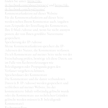
finden Sie unter:
https://de-
de.facebook.com/about/privacy/
und
https://de-
de.facebook.com/legal/terms/
.
Kommentarfunktion auf dieser Website
Für die Kommentarfunktion auf dieser Seite
werden neben Ihrem Kommentar auch Angaben
zum Zeitpunkt der Erstellung des Kommentars,
Ihre E-Mail-Adresse und, wenn Sie nicht anonym
posten, der von Ihnen gewählte Nutzername
gespeichert.
Speicherung der IP-Adresse
Meine Kommentarfunktion speichert die IP-
Adressen der Nutzer, die Kommentare verfassen.
Da ich Kommentare auf meiner Seite nicht vor der
Freischaltung prüfen, benötige ich diese Daten, um
im Falle von Rechtsverletzungen wie
Beleidigungen oder Propaganda gegen den
Verfasser vorgehen zu können.
Speicherdauer der Kommentare
Die Kommentare und die damit verbundenen
Daten (z.B. IP-Adresse) werden gespeichert und
verbleiben auf meiner Website, bis der
kommentierte Inhalt vollständig gelöscht wurde
oder die Kommentare aus rechtlichen Gründen
gelöscht werden müssen (z.B. beleidigende
Kommentare).
Rechtsgrundlage