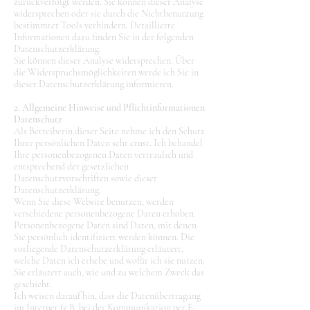
zurückverfolgt werden. Sie können dieser Analyse
widersprechen oder sie durch die Nichtbenutzung
bestimmter Tools verhindern. Detaillierte
Informationen dazu finden Sie in der folgenden
Datenschutzerklärung.
Sie können dieser Analyse widersprechen. Über
die Widerspruchsmöglichkeiten werde ich Sie in
dieser Datenschutzerklärung informieren.
2. Allgemeine Hinweise und Pflichtinformationen
Datenschutz
Als Betreiberin dieser Seite nehme ich den Schutz
Ihrer persönlichen Daten sehr ernst. Ich behandel
Ihre personenbezogenen Daten vertraulich und
entsprechend der gesetzlichen
Datenschutzvorschriften sowie dieser
Datenschutzerklärung.
Wenn Sie diese Website benutzen, werden
verschiedene personenbezogene Daten erhoben.
Personenbezogene Daten sind Daten, mit denen
Sie persönlich identifiziert werden können. Die
vorliegende Datenschutzerklärung erläutert,
welche Daten ich erhebe und wofür ich sie nutzen.
Sie erläutert auch, wie und zu welchem Zweck das
geschieht.
Ich weisen darauf hin, dass die Datenübertragung
im Internet (z.B. bei der Kommunikation per E-