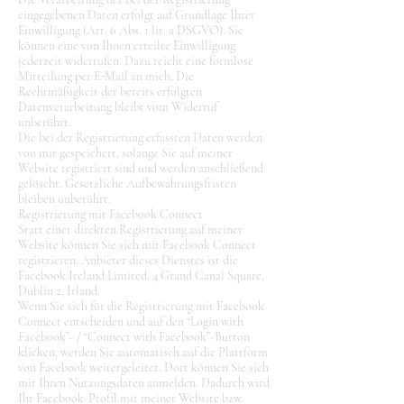
eingegebenen Daten erfolgt auf Grundlage Ihrer
Einwilligung (Art. 6 Abs. 1 lit. a DSGVO). Sie
können eine von Ihnen erteilte Einwilligung
jederzeit widerrufen. Dazu reicht eine formlose
Mitteilung per E-Mail an mich. Die
Rechtmäßigkeit der bereits erfolgten
Datenverarbeitung bleibt vom Widerruf
unberührt.
Die bei der Registrierung erfassten Daten werden
von mir gespeichert, solange Sie auf meiner
Website registriert sind und werden anschließend
gelöscht. Gesetzliche Aufbewahrungsfristen
bleiben unberührt.
Registrierung mit Facebook Connect
Statt einer direkten Registrierung auf meiner
Website können Sie sich mit Facebook Connect
registrieren. Anbieter dieses Dienstes ist die
Facebook Ireland Limited, 4 Grand Canal Square,
Dublin 2, Irland.
Wenn Sie sich für die Registrierung mit Facebook
Connect entscheiden und auf den “Login with
Facebook”- / “Connect with Facebook”-Button
klicken, werden Sie automatisch auf die Plattform
von Facebook weitergeleitet. Dort können Sie sich
mit Ihren Nutzungsdaten anmelden. Dadurch wird
Ihr Facebook-Profil mit meiner Website bzw.