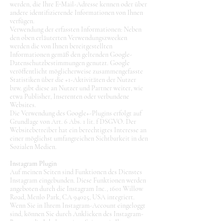
werden, die Ihre E-Mail-Adresse kennen oder über
andere identifizierende Informationen von Ihnen
verfügen.
Verwendung der erfassten Informationen: Neben
den oben erläuterten Verwendungszwecken
werden die von Ihnen bereitgestellten
Informationen gemäß den geltenden Google-
Datenschutzbestimmungen genutzt. Google
veröffentlicht möglicherweise zusammengefasste
Statistiken über die +1-Aktivitäten der Nutzer
bzw. gibt diese an Nutzer und Partner weiter, wie
etwa Publisher, Inserenten oder verbundene
Websites.
Die Verwendung des Google+-Plugins erfolgt auf
Grundlage von Art. 6 Abs. 1 lit. f DSGVO. Der
Websitebetreiber hat ein berechtigtes Interesse an
einer möglichst umfangreichen Sichtbarkeit in den
Sozialen Medien.
Instagram Plugin
Auf meinen Seiten sind Funktionen des Dienstes
Instagram eingebunden. Diese Funktionen werden
angeboten durch die Instagram Inc., 1601 Willow
Road, Menlo Park, CA 94025, USA integriert.
Wenn Sie in Ihrem Instagram-Account eingeloggt
sind, können Sie durch Anklicken des Instagram-