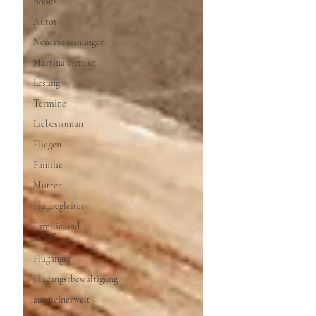
Books
Autor
Neuerscheinungen
Martina Gercke
Lesung
Termine
Liebesroman
Fliegen
Familie
Mutter
Flugbegleiter
Familie und
Beruf
Flugangst
Flugangstbewältigung
ausmeinerwelt